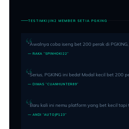
TESTIMKIJIN2 MEMBER SETIA PGKING
"Awalnya coba iseng bet 200 perak di PGKING,
— RAKA “SPINHOKI22”
"Serius, PGKING ini beda! Modal kecil bet 200 
— DIMAS “CUANHUNTER89”
“Baru kali ini nemu platform yang bet kecil tap
— ANDI “AUTOJP123”