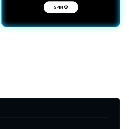
SPIN 🎲