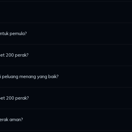
ntuk pemula?
et 200 perak?
i peluang menang yang baik?
et 200 perak?
perak aman?