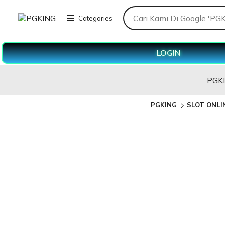
Skip
Search
to
PGKING
Categories
for
Content
items
or
shops
LOGIN
PGK
PGKING
SLOT ONLI