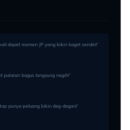
li dapet momen JP yang bikin kaget sendiri!”
et putaran bagus langsung nagih!”
tetap punya peluang bikin deg-degan!”